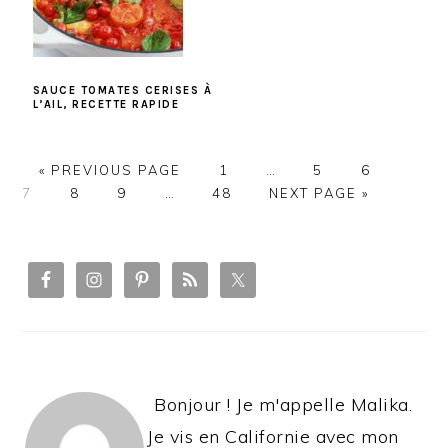
SAUCE TOMATES CERISES À
L’AIL, RECETTE RAPIDE
PAGE
PAGE
PAGE
PAGE
« PREVIOUS PAGE
1
…
5
6
PAGE
PAGE
PAGE
7
8
9
…
48
NEXT PAGE »
PRIMARY
SIDEBAR
Bonjour ! Je m'appelle Malika.
Je vis en Californie avec mon