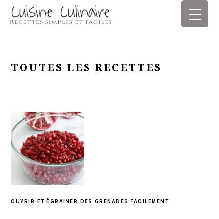
Skip
Skip
Skip
Skip
to
to
to
to
primary
main
primary
footer
navigation
content
sidebar
TOUTES LES RECETTES
OUVRIR ET ÉGRAINER DES GRENADES FACILEMENT