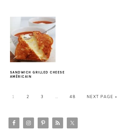
SANDWICH GRILLED CHEESE
AMÉRICAIN
PAGE
PAGE
PAGE
PAGE
1
2
3
…
48
NEXT PAGE »
PRIMARY
SIDEBAR