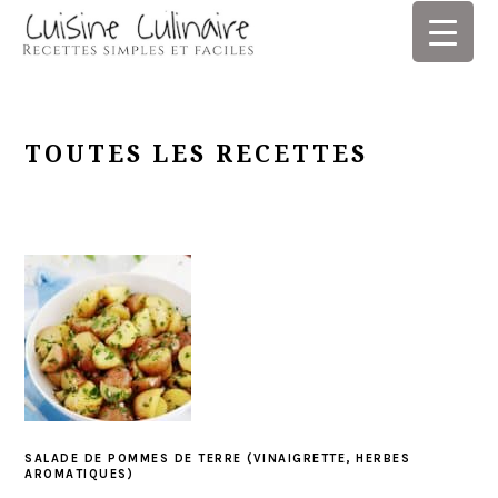
Skip
Skip
Skip
Skip
to
to
to
to
primary
main
primary
footer
navigation
content
sidebar
TOUTES LES RECETTES
SALADE DE POMMES DE TERRE (VINAIGRETTE, HERBES
AROMATIQUES)