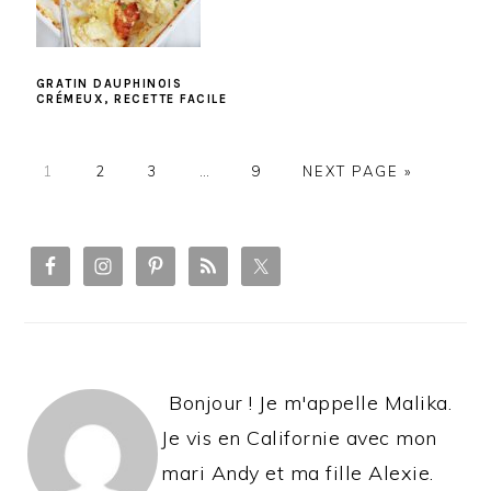
GRATIN DAUPHINOIS
CRÉMEUX, RECETTE FACILE
PAGE
PAGE
PAGE
PAGE
1
2
3
…
9
NEXT PAGE »
PRIMARY
SIDEBAR
Bonjour ! Je m'appelle Malika.
Je vis en Californie avec mon
mari Andy et ma fille Alexie.