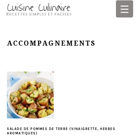
Skip
Skip
Skip
Skip
to
to
to
to
primary
main
primary
footer
navigation
content
sidebar
ACCOMPAGNEMENTS
SALADE DE POMMES DE TERRE (VINAIGRETTE, HERBES
AROMATIQUES)