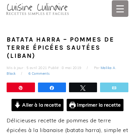
Skip
Skip
Skip
Skip
to
to
to
to
primary
main
primary
footer
navigation
content
sidebar
BATATA HARRA – POMMES DE
TERRE ÉPICÉES SAUTÉES
(LIBAN)
Mis à jour :
5 avril 2021
Publié :
8 mai 2019
Par
Malika A.
Black
6 Comments
Épingle
Partagez
Tweetez
Email
Aller à la recette
Imprimer la recette
Délicieuses recette de pommes de terre
épicées à la libanaise (batata harra), simple et