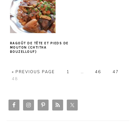
RAGOÛT DE TÊTE ET PIEDS DE
MOUTON (CHTITHA
BOUZELLOUF)
PAGE
PAGE
PAGE
« PREVIOUS PAGE
1
…
46
47
PAGE
48
PRIMARY
SIDEBAR