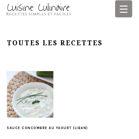
Skip
Skip
Skip
Skip
to
to
to
to
primary
main
primary
footer
navigation
content
sidebar
TOUTES LES RECETTES
SAUCE CONCOMBRE AU YAOURT (LIBAN)