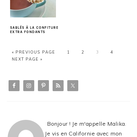
SABLÉS À LA CONFITURE
EXTRA FONDANTS
PAGE
PAGE
PAGE
PAGE
« PREVIOUS PAGE
1
2
3
4
NEXT PAGE »
PRIMARY
SIDEBAR
Bonjour ! Je m'appelle Malika.
Je vis en Californie avec mon