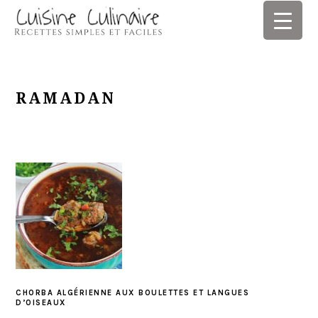
Skip
Skip
Skip
Skip
to
to
to
to
primary
main
primary
footer
navigation
content
sidebar
RAMADAN
CHORBA ALGÉRIENNE AUX BOULETTES ET LANGUES
D’OISEAUX