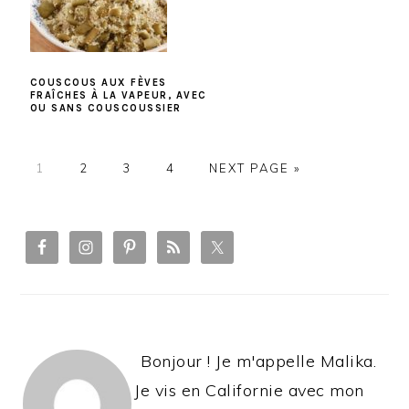
COUSCOUS AUX FÈVES
FRAÎCHES À LA VAPEUR, AVEC
OU SANS COUSCOUSSIER
PAGE
PAGE
PAGE
PAGE
1
2
3
4
NEXT PAGE »
PRIMARY
SIDEBAR
Bonjour ! Je m'appelle Malika.
Je vis en Californie avec mon