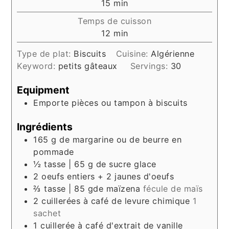
minutes
15
min
Temps de cuisson
minutes
12
min
Type de plat:
Biscuits
Cuisine:
Algérienne
Keyword:
petits gâteaux
Servings:
30
Equipment
Emporte pièces ou tampon à biscuits
Ingrédients
165
g
de margarine ou de beurre en
pommade
½
tasse | 65 g de sucre glace
2
oeufs entiers + 2 jaunes d'oeufs
⅔
tasse | 85 gde maïzena
fécule de maïs
2
cuillerées à café de levure chimique
1
sachet
1
cuillerée à café d'extrait de vanille