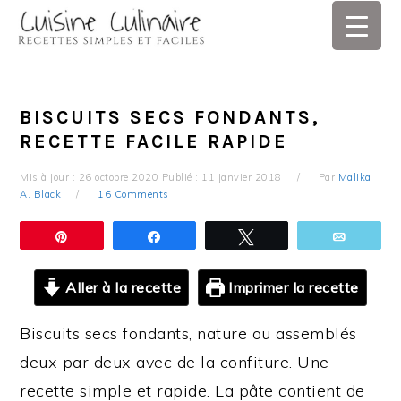
Skip
Skip
Skip
Skip
to
to
to
to
primary
main
primary
footer
navigation
content
sidebar
BISCUITS SECS FONDANTS,
RECETTE FACILE RAPIDE
Mis à jour :
26 octobre 2020
Publié :
11 janvier 2018
Par
Malika
A. Black
16 Comments
Épingle
Partagez
Tweetez
Email
Aller à la recette
Imprimer la recette
Biscuits secs fondants, nature ou assemblés
deux par deux avec de la confiture. Une
recette simple et rapide. La pâte contient de