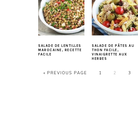
SALADE DE LENTILLES
SALADE DE PÂTES AU
MAROCAINE, RECETTE
THON FACILE,
FACILE
VINAIGRETTE AUX
HERBES
PAGE
PAGE
PAG
« PREVIOUS PAGE
1
2
3