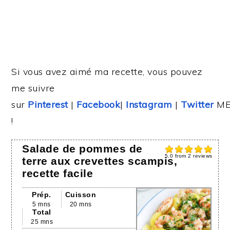
Si vous avez aimé ma recette, vous pouvez
me suivre
sur
Pinterest
|
Facebook
|
Instagram
|
Twitter
ME
!
Salade de pommes de
5.0
from
2
reviews
terre aux crevettes scampis,
recette facile
Prép.
Cuisson
5 mns
20 mns
Total
25 mns