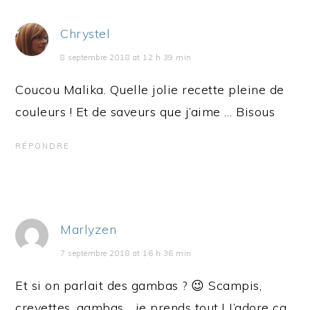
Chrystel
8 septembre 2018 at 12 h 39 min
Coucou Malika. Quelle jolie recette pleine de
couleurs ! Et de saveurs que j’aime … Bisous
RÉPONDRE
Marlyzen
7 septembre 2018 at 16 h 36 min
Et si on parlait des gambas ? 😉 Scampis,
crevettes, gambas… je prends tout ! J’adore ça