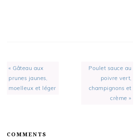
Previous
Next
« Gâteau aux
Poulet sauce au
Post:
Post:
prunes jaunes,
poivre vert,
moelleux et léger
champignons et
crème »
READER
INTERACTIONS
COMMENTS