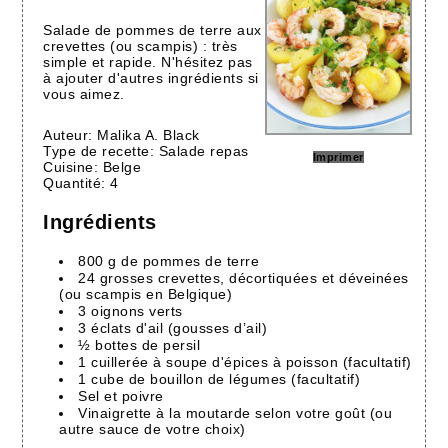
Salade de pommes de terre aux
crevettes (ou scampis) : très
simple et rapide. N'hésitez pas
à ajouter d'autres ingrédients si
vous aimez.
Auteur:
Malika A. Black
Type de recette:
Salade repas
Imprimer
Cuisine:
Belge
Quantité:
4
Ingrédients
800 g de pommes de terre
24 grosses crevettes, décortiquées et déveinées
(ou scampis en Belgique)
3 oignons verts
3 éclats d'ail (gousses d’ail)
½ bottes de persil
1 cuillerée à soupe d'épices à poisson (facultatif)
1 cube de bouillon de légumes (facultatif)
Sel et poivre
Vinaigrette à la moutarde selon votre goût (ou
autre sauce de votre choix)