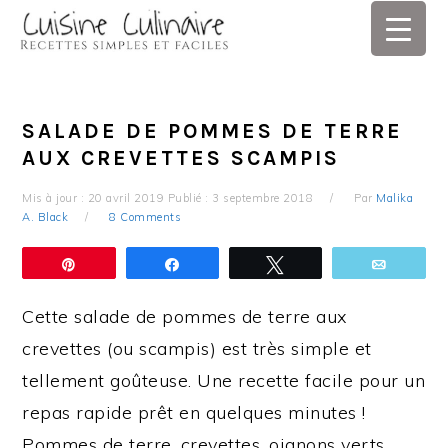
Skip
Skip
Skip
Skip
to
to
to
to
primary
main
primary
footer
navigation
content
sidebar
SALADE DE POMMES DE TERRE
AUX CREVETTES SCAMPIS
Mis à jour :
20 avril 2019
Publié :
3 septembre 2018
Par
Malika
A. Black
8 Comments
Épingle
Partagez
Tweetez
Email
Cette salade de pommes de terre aux
crevettes (ou scampis) est très simple et
tellement goûteuse. Une recette facile pour un
repas rapide prêt en quelques minutes !
Pommes de terre, crevettes, oignons verts,