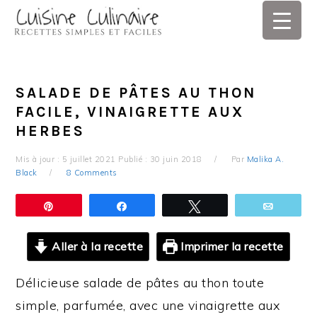
Skip
Skip
Skip
Skip
to
to
to
to
primary
main
primary
footer
navigation
content
sidebar
SALADE DE PÂTES AU THON
FACILE, VINAIGRETTE AUX
HERBES
Mis à jour :
5 juillet 2021
Publié :
30 juin 2018
Par
Malika A.
Black
8 Comments
Épingle
Partagez
Tweetez
Email
Aller à la recette
Imprimer la recette
Délicieuse salade de pâtes au thon toute
simple, parfumée, avec une vinaigrette aux