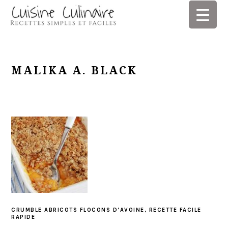
Skip
Skip
Skip
Skip
to
to
to
to
primary
main
primary
footer
navigation
content
sidebar
MALIKA A. BLACK
CRUMBLE ABRICOTS FLOCONS D’AVOINE, RECETTE FACILE
RAPIDE