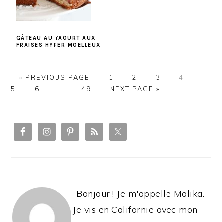
GÂTEAU AU YAOURT AUX
FRAISES HYPER MOELLEUX
PAGE
PAGE
PAGE
PAGE
PAGE
« PREVIOUS PAGE
1
2
3
4
PAGE
PAGE
5
6
…
49
NEXT PAGE »
PRIMARY
SIDEBAR
Bonjour ! Je m'appelle Malika.
Je vis en Californie avec mon