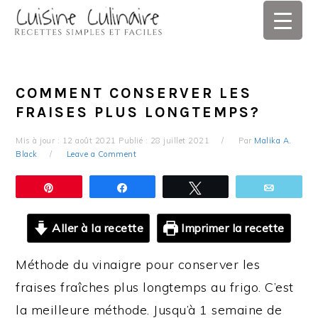
Skip
Skip
Skip
Skip
to
to
to
to
primary
main
primary
footer
navigation
content
sidebar
COMMENT CONSERVER LES
FRAISES PLUS LONGTEMPS?
Mis à jour :
12 août 2021
Publié :
28 juillet 2021
Par
Malika A.
Black
Leave a Comment
Épingle
Partagez
Tweetez
Email
Aller à la recette
Imprimer la recette
Méthode du vinaigre pour conserver les
fraises fraîches plus longtemps au frigo. C’est
la meilleure méthode. Jusqu’à 1 semaine de