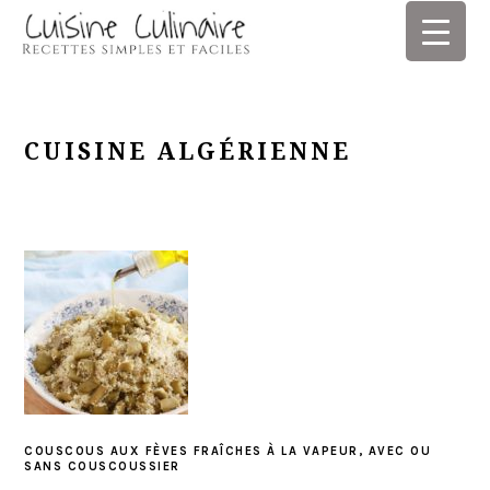
Skip
Skip
Skip
Skip
to
to
to
to
primary
main
primary
footer
navigation
content
sidebar
CUISINE ALGÉRIENNE
COUSCOUS AUX FÈVES FRAÎCHES À LA VAPEUR, AVEC OU
SANS COUSCOUSSIER