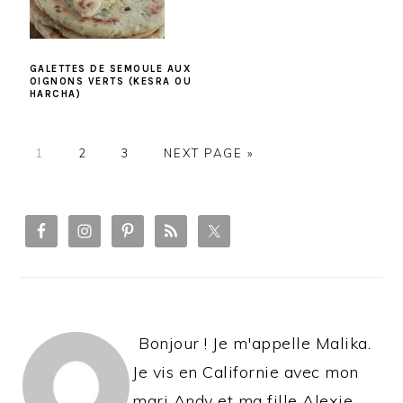
GALETTES DE SEMOULE AUX
OIGNONS VERTS (KESRA OU
HARCHA)
PAGE
PAGE
PAGE
1
2
3
NEXT PAGE »
PRIMARY
SIDEBAR
Bonjour ! Je m'appelle Malika.
Je vis en Californie avec mon
mari Andy et ma fille Alexie.