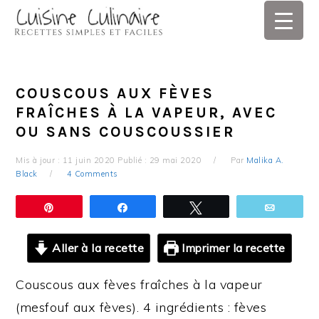
Skip
Skip
Skip
Skip
to
to
to
to
primary
main
primary
footer
navigation
content
sidebar
COUSCOUS AUX FÈVES
FRAÎCHES À LA VAPEUR, AVEC
OU SANS COUSCOUSSIER
Mis à jour :
11 juin 2020
Publié :
29 mai 2020
Par
Malika A.
Black
4 Comments
Épingle
Partagez
Tweetez
Email
Aller à la recette
Imprimer la recette
Couscous aux fèves fraîches à la vapeur
(mesfouf aux fèves). 4 ingrédients : fèves