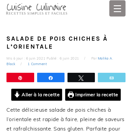
Skip
Skip
Skip
Skip
to
to
to
to
primary
main
primary
footer
navigation
content
sidebar
SALADE DE POIS CHICHES À
L’ORIENTALE
Mis à jour :
6 juin 2021
Publié :
6 juin 2021
Par
Malika A.
Black
1 Comment
Épingle
Partagez
Tweetez
Email
Aller à la recette
Imprimer la recette
Cette délicieuse salade de pois chiches à
l’orientale est rapide à faire, pleine de saveurs
et rafraîchissante. Sans gluten. Parfaite pour