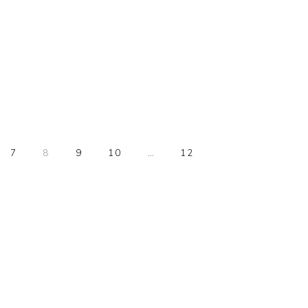
E
PAGE
PAGE
PAGE
PAGE
PAGE
7
8
9
10
…
12