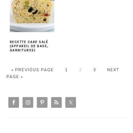
RECETTE CAKE SALÉ
(APPAREIL DE BASE,
GARNITURES)
PAGE
PAGE
PAGE
« PREVIOUS PAGE
1
2
3
NEXT
PAGE »
PRIMARY
SIDEBAR