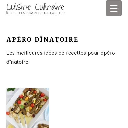
Skip
Skip
Skip
Skip
to
to
to
to
primary
main
primary
footer
navigation
content
sidebar
APÉRO DÎNATOIRE
Les meilleures idées de recettes pour apéro
dînatoire.