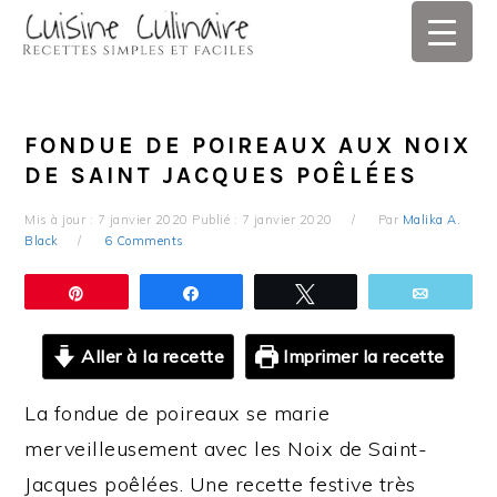
Skip
Skip
Skip
Skip
to
to
to
to
primary
main
primary
footer
navigation
content
sidebar
FONDUE DE POIREAUX AUX NOIX
DE SAINT JACQUES POÊLÉES
Mis à jour :
7 janvier 2020
Publié :
7 janvier 2020
Par
Malika A.
Black
6 Comments
Épingle
Partagez
Tweetez
Email
Aller à la recette
Imprimer la recette
La fondue de poireaux se marie
merveilleusement avec les Noix de Saint-
Jacques poêlées. Une recette festive très