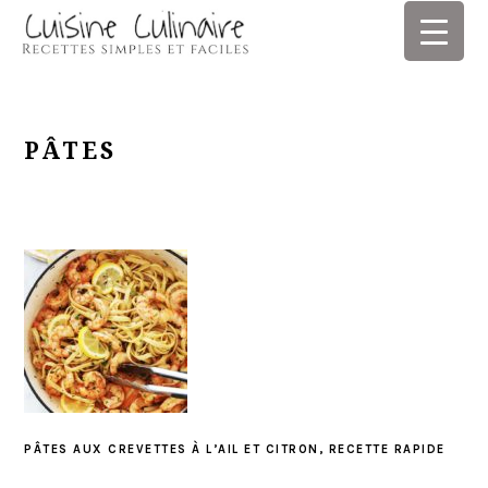
Skip
Skip
Skip
Skip
to
to
to
to
primary
main
primary
footer
navigation
content
sidebar
PÂTES
PÂTES AUX CREVETTES À L’AIL ET CITRON, RECETTE RAPIDE