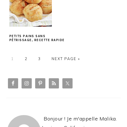
PETITS PAINS SANS
PÉTRISSAGE, RECETTE RAPIDE
PAGE
PAGE
PAGE
1
2
3
NEXT PAGE »
PRIMARY
SIDEBAR
Bonjour ! Je m'appelle Malika.