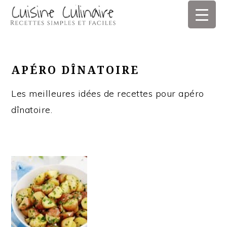
Skip
Skip
Skip
Skip
to
to
to
to
primary
main
primary
footer
navigation
content
sidebar
APÉRO DÎNATOIRE
Les meilleures idées de recettes pour apéro
dînatoire.