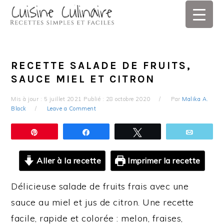
Skip
Skip
Skip
Skip
to
to
to
to
primary
main
primary
footer
navigation
content
sidebar
RECETTE SALADE DE FRUITS,
SAUCE MIEL ET CITRON
Mis à jour :
5 juillet 2021
Publié :
28 octobre 2020
Par
Malika A.
Black
Leave a Comment
Épingle
Partagez
Tweetez
Email
Aller à la recette
Imprimer la recette
Délicieuse salade de fruits frais avec une
sauce au miel et jus de citron. Une recette
facile, rapide et colorée : melon, fraises,