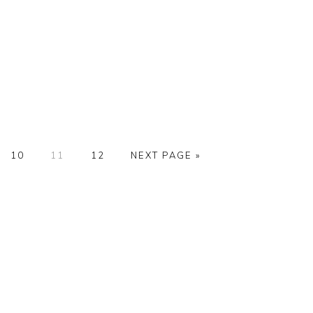
E
PAGE
PAGE
PAGE
10
11
12
NEXT PAGE »