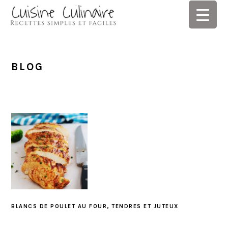
Skip
Skip
Skip
Skip
to
to
to
to
primary
main
primary
footer
navigation
content
sidebar
BLOG
BLANCS DE POULET AU FOUR, TENDRES ET JUTEUX