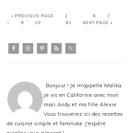
PAGE
PAGE
PAGE
PAGE
« PREVIOUS PAGE
1
…
6
7
PAGE
PAGE
PAGE
8
9
10
…
61
NEXT PAGE »
PRIMARY
SIDEBAR
Bonjour ! Je m'appelle Malika.
Je vis en Californie avec mon
mari Andy et ma fille Alexie.
Vous trouverez ici des recettes
de cuisine simple et familiale. J'espère
qu'elles vous plairont !