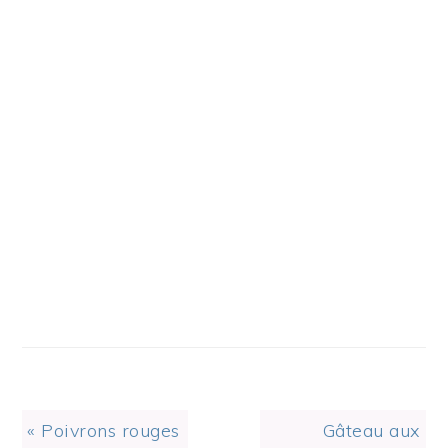
Previous
Next
« Poivrons rouges
Gâteau aux