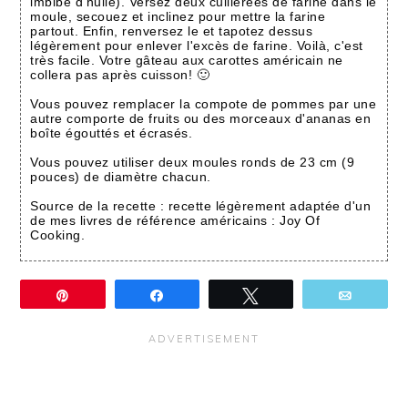
imbibé d'huile). Versez deux cuillerées de farine dans le
moule, secouez et inclinez pour mettre la farine
partout. Enfin, renversez le et tapotez dessus
légèrement pour enlever l'excès de farine. Voilà, c'est
très facile. Votre gâteau aux carottes américain ne
collera pas après cuisson! 🙂
Vous pouvez remplacer la compote de pommes par une
autre comporte de fruits ou des morceaux d'ananas en
boîte égouttés et écrasés.
Vous pouvez utiliser deux moules ronds de 23 cm (9
pouces) de diamètre chacun.
Source de la recette : recette légèrement adaptée d'un
de mes livres de référence américains : Joy Of
Cooking.
Épingle
Partagez
Tweetez
Email