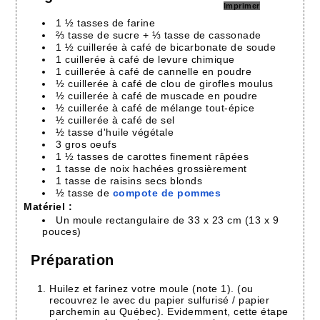
Imprimer
1 ½ tasses de farine
⅔ tasse de sucre + ⅓ tasse de cassonade
1 ½ cuillerée à café de bicarbonate de soude
1 cuillerée à café de levure chimique
1 cuillerée à café de cannelle en poudre
½ cuillerée à café de clou de girofles moulus
½ cuillerée à café de muscade en poudre
½ cuillerée à café de mélange tout-épice
½ cuillerée à café de sel
½ tasse d'huile végétale
3 gros oeufs
1 ½ tasses de carottes finement râpées
1 tasse de noix hachées grossièrement
1 tasse de raisins secs blonds
½ tasse de
compote de pommes
Matériel :
Un moule rectangulaire de 33 x 23 cm (13 x 9
pouces)
Préparation
Huilez et farinez votre moule (note 1). (ou
recouvrez le avec du papier sulfurisé / papier
parchemin au Québec). Evidemment, cette étape