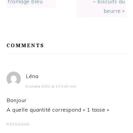
Post:
Post:
fromage bleu
– biscuits au
beurre »
READER
INTERACTIONS
COMMENTS
Léna
8 octobre 2021 at 13 h 04 min
Bonjour
A quelle quantité correspond « 1 tasse »
RÉPONDRE