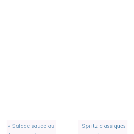
Previous
Next
« Salade sauce au
Spritz classiques