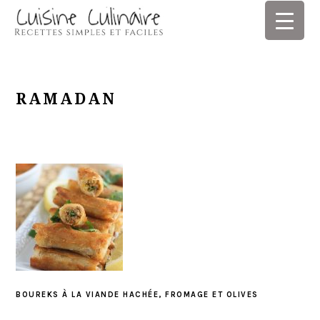
Skip
Skip
Skip
Skip
to
to
to
to
primary
main
primary
footer
navigation
content
sidebar
RAMADAN
BOUREKS À LA VIANDE HACHÉE, FROMAGE ET OLIVES