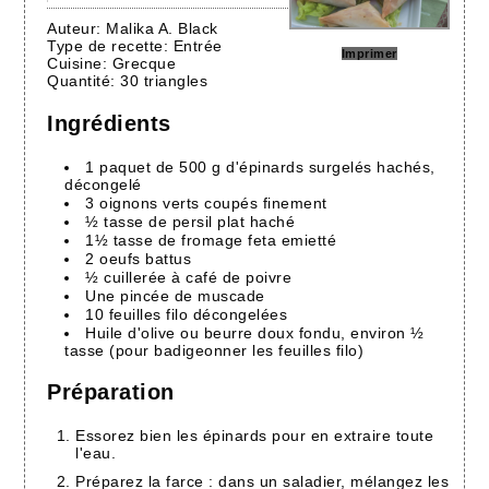
Auteur:
Malika A. Black
Type de recette:
Entrée
Imprimer
Cuisine:
Grecque
Quantité:
30 triangles
Ingrédients
1 paquet de 500 g d'épinards surgelés hachés,
décongelé
3 oignons verts coupés finement
½ tasse de persil plat haché
1½ tasse de fromage feta emietté
2 oeufs battus
½ cuillerée à café de poivre
Une pincée de muscade
10 feuilles filo décongelées
Huile d'olive ou beurre doux fondu, environ ½
tasse (pour badigeonner les feuilles filo)
Préparation
Essorez bien les épinards pour en extraire toute
l'eau.
Préparez la farce : dans un saladier, mélangez les