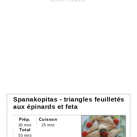
Spanakopitas - triangles feuilletés
aux épinards et feta
Prép.
Cuisson
30 mns
25 mns
Total
55 mns