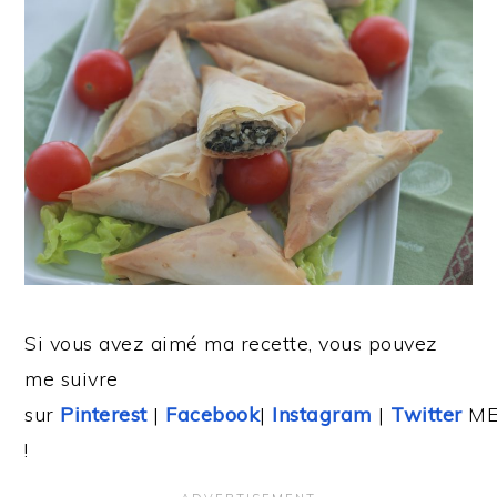
Si vous avez aimé ma recette, vous pouvez
me suivre
sur
Pinterest
|
Facebook
|
Instagram
|
Twitter
ME
!