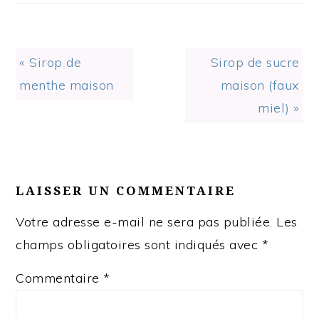
Previous
Next
« Sirop de
Sirop de sucre
Post:
Post:
menthe maison
maison (faux
miel) »
READER
INTERACTIONS
LAISSER UN COMMENTAIRE
Votre adresse e-mail ne sera pas publiée.
Les
champs obligatoires sont indiqués avec
*
Commentaire
*