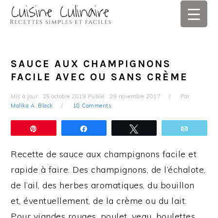
Skip
Skip
Skip
Skip
to
to
to
to
primary
main
primary
footer
navigation
content
sidebar
SAUCE AUX CHAMPIGNONS
FACILE AVEC OU SANS CRÈME
Mis à jour :
25 octobre 2019
Publié :
29 novembre 2017
Par
Malika A. Black
18 Comments
Épingle
Partagez
Tweetez
Email
Recette de sauce aux champignons facile et
rapide à faire. Des champignons, de l’échalote,
de l’ail, des herbes aromatiques, du bouillon
et, éventuellement, de la crème ou du lait.
Pour viandes rouges, poulet, veau, boulettes,