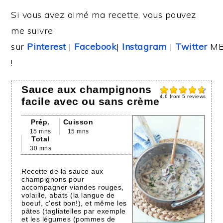
Si vous avez aimé ma recette, vous pouvez
me suivre
sur
Pinterest
|
Facebook
|
Instagram
|
Twitter
ME
!
Sauce aux champignons
4.6
from
5
reviews
facile avec ou sans crème
Prép.
Cuisson
15 mns
15 mns
Total
30 mns
Recette de la sauce aux
champignons pour
accompagner viandes rouges,
volaille, abats (la langue de
boeuf, c'est bon!), et même les
pâtes (tagliatelles par exemple
et les légumes (pommes de