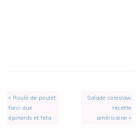
Previous
Next
« Roulé de poulet
Salade coleslaw
Post:
Post:
farci aux
recette
épinards et feta
américaine »