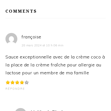
READER
INTERACTIONS
COMMENTS
françoise
28 mars 2024 at 10 h 06 min
Sauce exceptionnelle avec de la crème coco à
la place de la crème fraîche pour allergie au
lactose pour un membre de ma famille
RÉPONDRE