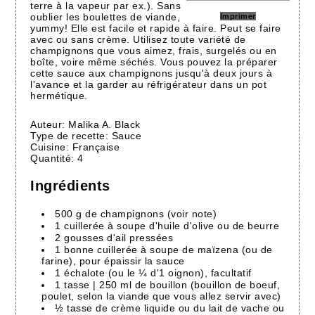
terre à la vapeur par ex.). Sans
oublier les boulettes de viande,
Imprimer
yummy! Elle est facile et rapide à faire. Peut se faire
avec ou sans crème. Utilisez toute variété de
champignons que vous aimez, frais, surgelés ou en
boîte, voire même séchés. Vous pouvez la préparer
cette sauce aux champignons jusqu'à deux jours à
l'avance et la garder au réfrigérateur dans un pot
hermétique.
Auteur:
Malika A. Black
Type de recette:
Sauce
Cuisine:
Française
Quantité:
4
Ingrédients
500 g de champignons (voir note)
1 cuillerée à soupe d'huile d'olive ou de beurre
2 gousses d'ail pressées
1 bonne cuillerée à soupe de maïzena (ou de
farine), pour épaissir la sauce
1 échalote (ou le ¼ d'1 oignon), facultatif
1 tasse | 250 ml de bouillon (bouillon de boeuf,
poulet, selon la viande que vous allez servir avec)
½ tasse de crème liquide ou du lait de vache ou