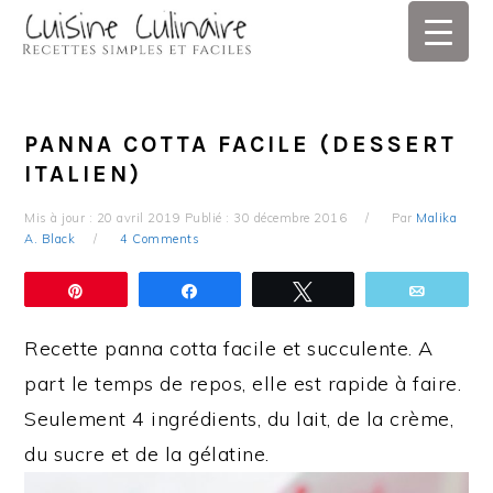
Skip
Skip
Skip
Skip
to
to
to
to
primary
main
primary
footer
navigation
content
sidebar
PANNA COTTA FACILE (DESSERT
ITALIEN)
Mis à jour :
20 avril 2019
Publié :
30 décembre 2016
Par
Malika
A. Black
4 Comments
Épingle
Partagez
Tweetez
Email
Recette panna cotta facile et succulente. A
part le temps de repos, elle est rapide à faire.
Seulement 4 ingrédients, du lait, de la crème,
du sucre et de la gélatine.