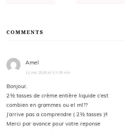
READER
INTERACTIONS
COMMENTS
Amel
11 mai 2019 at 5 h 39 min
Bonjour.
2½ tasses de crème entière liquide c’est
combien en grammes ou el ml??
J’arrive pas a comprendre ( 2½ tasses )!!
Merci par avance pour votre reponse