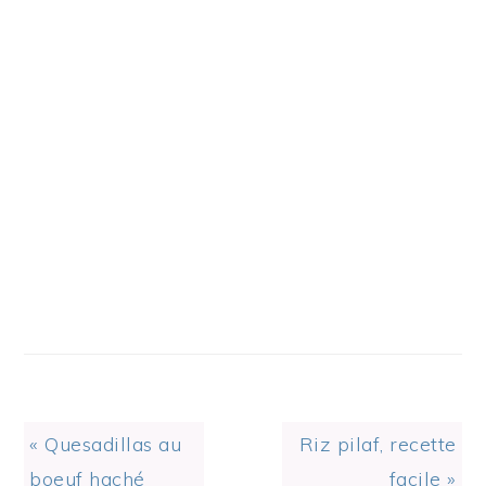
Previous
Next
« Quesadillas au
Riz pilaf, recette
Post:
Post:
boeuf haché
facile »