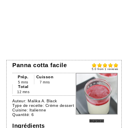
Panna cotta facile
5.0
from
1
reviews
Prép.
Cuisson
5 mns
7 mns
Total
12 mns
Auteur:
Malika A. Black
Type de recette:
Crème dessert
Cuisine:
Italienne
Quantité:
6
Imprimer
Ingrédients