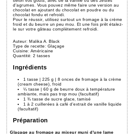
selon vos goûts, avec de la vanille ou des zestes
d'agrumes. Vous pouvez même faire une version au
chocolat en ajoutant du chocolat en poudre ou du
chocolat fondu et refroidi.
Pour le réussir, utilisez surtout un fromage à la crème
froid et du beurre un peu mou. Et une fois prêt étalez-
le sur votre gâteau complètement refroidi.
Auteur:
Malika A. Black
Type de recette:
Glaçage
Cuisine:
Américaine
Quantité:
2 tasses
Ingrédients
1 tasse | 225 g | 8 onces de fromage à la crème
(cream cheese), froid
¼ tasse | 60 g de beurre doux à température
ambiante, mais pas trop mou (facultatif)
1 ¾ tasse de sucre glace, tamisé
1 à 2 cuillerées à café d'extrait de vanille liquide
(facultatif)
Préparation
Glaçage au fromage au mixeur muni d'une lame