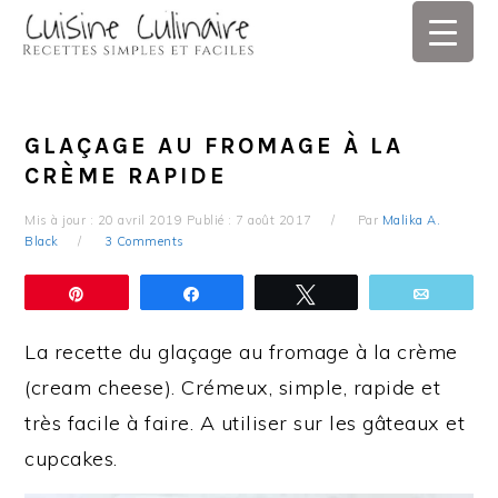
Skip
Skip
Skip
Skip
to
to
to
to
primary
main
primary
footer
navigation
content
sidebar
GLAÇAGE AU FROMAGE À LA
CRÈME RAPIDE
Mis à jour :
20 avril 2019
Publié :
7 août 2017
Par
Malika A.
Black
3 Comments
Épingle
Partagez
Tweetez
Email
La recette du glaçage au fromage à la crème
(cream cheese). Crémeux, simple, rapide et
très facile à faire. A utiliser sur les gâteaux et
cupcakes.