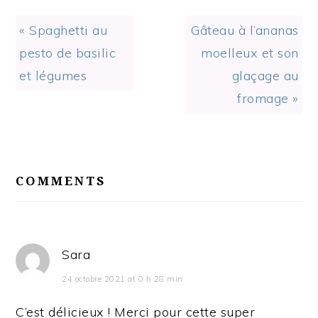
Previous
Next
« Spaghetti au
Gâteau à l’ananas
Post:
Post:
pesto de basilic
moelleux et son
et légumes
glaçage au
fromage »
READER
INTERACTIONS
COMMENTS
Sara
24 octobre 2021 at 0 h 28 min
C’est délicieux ! Merci pour cette super