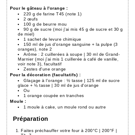
Pour le gâteau à l'orange :
220 g de farine T45 (note 1)
2 œufs
100 g de beurre mou
90 g de sucre (moi j'ai mis 45 g de sucre et 30 g
de miel)
1 sachet de levure chimique
150 ml de jus d'orange sanguine + la pulpe (3
oranges), note 2
Arôme : 2 cuillerées à soupe | 30 ml de Grand-
Marnier (moi j'ai mis 1 cuillerée à café de vanille,
voir note 3), facultatif
Zestes d'une orange
Pour la décoration (facultatifs) :
Glaçage à l'orange : ½ tasse | 125 ml de sucre
glace + ⅛ tasse | 30 ml de jus d'orange
Ou
1 orange coupée en tranches
Moule :
1 moule à cake, un moule rond ou autre
Préparation
Faites préchauffer votre four à 200°C | 200°F |