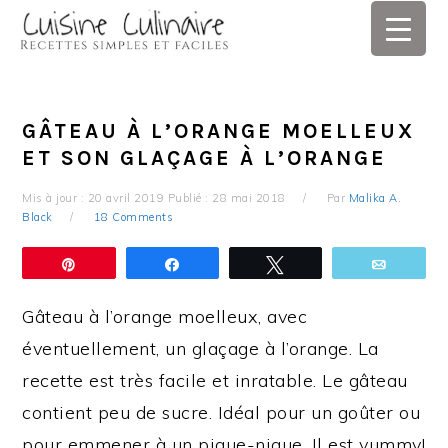
Skip
Skip
Skip
Skip
to
to
to
to
primary
main
primary
footer
navigation
content
sidebar
GÂTEAU À L’ORANGE MOELLEUX
ET SON GLAÇAGE À L’ORANGE
Mis à jour :
20 avril 2019
Publié :
28 mai 2018
Par
Malika A.
Black
18 Comments
Épingle
Partagez
Tweetez
Email
Gâteau à l’orange moelleux, avec
éventuellement, un glaçage à l’orange. La
recette est très facile et inratable. Le gâteau
contient peu de sucre. Idéal pour un goûter ou
pour emmener à un pique-nique. Il est yummy!