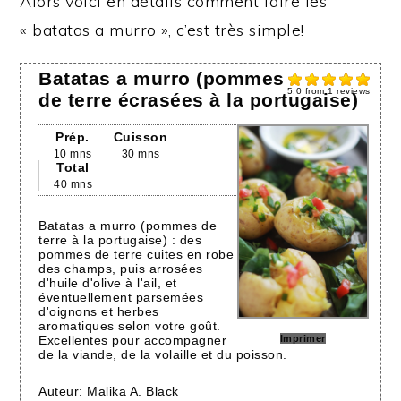
Alors voici en détails comment faire les
« batatas a murro », c’est très simple!
Batatas a murro (pommes
5.0
from
1
reviews
de terre écrasées à la portugaise)
Prép.
Cuisson
10 mns
30 mns
Total
40 mns
Batatas a murro (pommes de
terre à la portugaise) : des
pommes de terre cuites en robe
des champs, puis arrosées
d'huile d'olive à l'ail, et
éventuellement parsemées
d'oignons et herbes
aromatiques selon votre goût.
Excellentes pour accompagner
Imprimer
de la viande, de la volaille et du poisson.
Auteur:
Malika A. Black