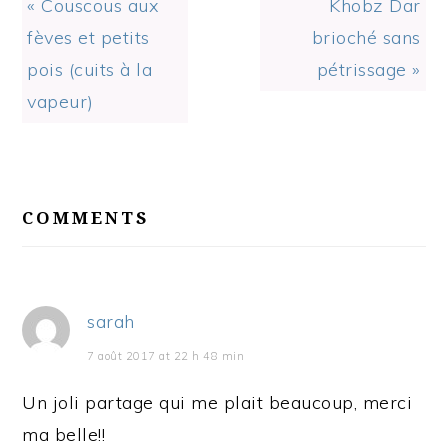
Previous
Next
« Couscous aux
Khobz Dar
Post:
Post:
fèves et petits
brioché sans
pois (cuits à la
pétrissage »
vapeur)
READER
INTERACTIONS
COMMENTS
sarah
7 août 2017 at 22 h 48 min
Un joli partage qui me plait beaucoup, merci
ma belle!!