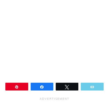
Épingle
Partagez
Tweetez
Email