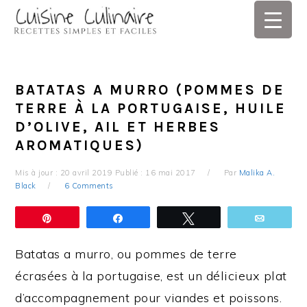
Skip
Skip
Skip
Skip
to
to
to
to
primary
main
primary
footer
navigation
content
sidebar
BATATAS A MURRO (POMMES DE
TERRE À LA PORTUGAISE, HUILE
D’OLIVE, AIL ET HERBES
AROMATIQUES)
Mis à jour :
20 avril 2019
Publié :
16 mai 2017
Par
Malika A.
Black
6 Comments
Épingle
Partagez
Tweetez
Email
Batatas a murro, ou pommes de terre
écrasées à la portugaise, est un délicieux plat
d’accompagnement pour viandes et poissons.