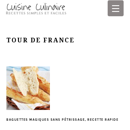
Skip
Skip
Skip
Skip
to
to
to
to
primary
main
primary
footer
navigation
content
sidebar
TOUR DE FRANCE
BAGUETTES MAGIQUES SANS PÉTRISSAGE, RECETTE RAPIDE