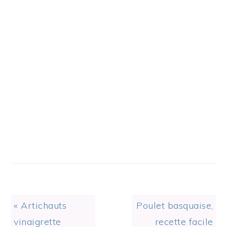
Previous
Next
« Artichauts
Poulet basquaise,
Post:
Post:
vinaigrette
recette facile