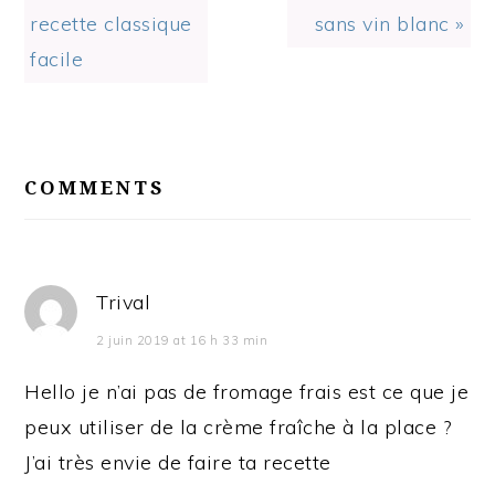
recette classique
sans vin blanc »
facile
READER
INTERACTIONS
COMMENTS
Trival
2 juin 2019 at 16 h 33 min
Hello je n’ai pas de fromage frais est ce que je
peux utiliser de la crème fraîche à la place ?
J’ai très envie de faire ta recette