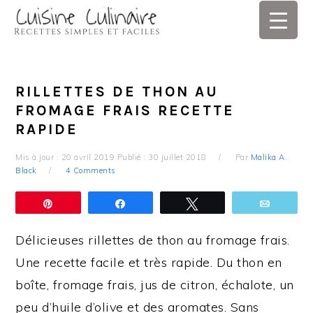
Skip
Skip
Skip
Skip
to
to
to
to
primary
main
primary
footer
navigation
content
sidebar
RILLETTES DE THON AU
FROMAGE FRAIS RECETTE
RAPIDE
Mis à jour :
20 avril 2019
Publié :
30 juillet 2018
Par
Malika A.
Black
4 Comments
Épingle
Partagez
Tweetez
Email
Délicieuses rillettes de thon au fromage frais.
Une recette facile et très rapide. Du thon en
boîte, fromage frais, jus de citron, échalote, un
peu d’huile d’olive et des aromates. Sans