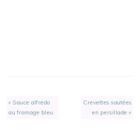
Previous
Next
« Sauce alfredo
Crevettes sautées
Post:
Post:
au fromage bleu
en persillade »