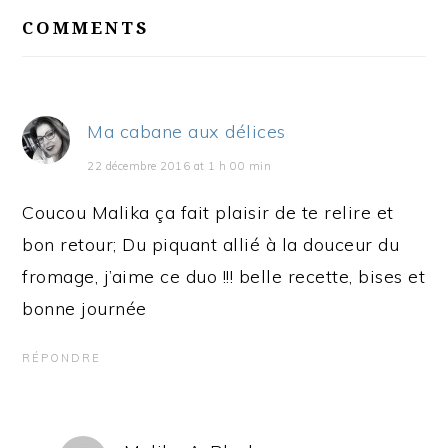
READER
INTERACTIONS
COMMENTS
Ma cabane aux délices
22 décembre 2016 at 1 h 00 min
Coucou Malika ça fait plaisir de te relire et
bon retour; Du piquant allié à la douceur du
fromage, j’aime ce duo !!! belle recette, bises et
bonne journée
RÉPONDRE