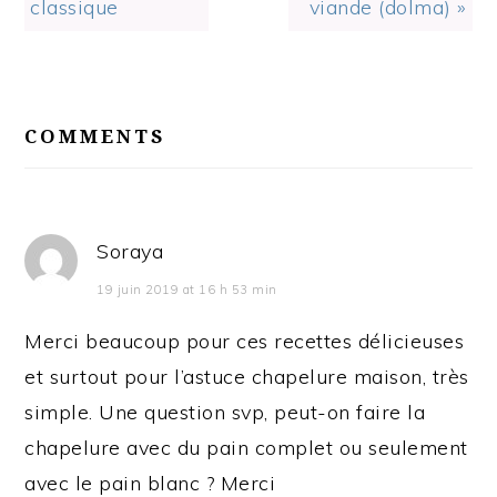
classique
viande (dolma) »
READER
INTERACTIONS
COMMENTS
Soraya
19 juin 2019 at 16 h 53 min
Merci beaucoup pour ces recettes délicieuses
et surtout pour l’astuce chapelure maison, très
simple. Une question svp, peut-on faire la
chapelure avec du pain complet ou seulement
avec le pain blanc ? Merci