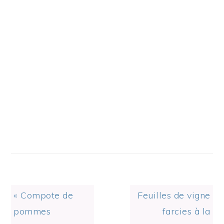
Previous
Next
« Compote de
Feuilles de vigne
Post:
Post:
pommes
farcies à la