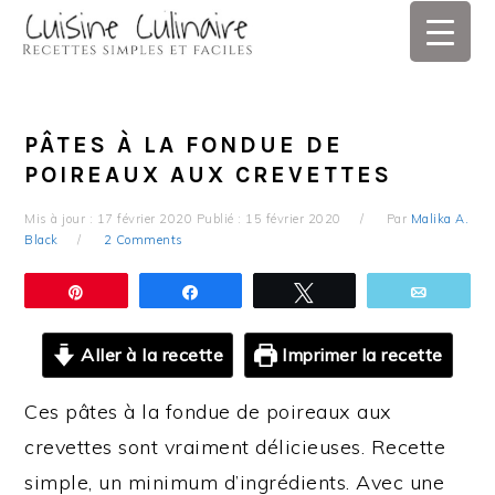
Skip
Skip
Skip
Skip
to
to
to
to
primary
main
primary
footer
navigation
content
sidebar
PÂTES À LA FONDUE DE
POIREAUX AUX CREVETTES
Mis à jour :
17 février 2020
Publié :
15 février 2020
Par
Malika A.
Black
2 Comments
Épingle
Partagez
Tweetez
Email
Aller à la recette
Imprimer la recette
Ces pâtes à la fondue de poireaux aux
crevettes sont vraiment délicieuses. Recette
simple, un minimum d’ingrédients. Avec une