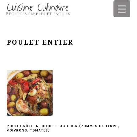
Skip
Skip
Skip
Skip
to
to
to
to
primary
main
primary
footer
navigation
content
sidebar
POULET ENTIER
POULET RÔTI EN COCOTTE AU FOUR (POMMES DE TERRE,
POIVRONS, TOMATES)