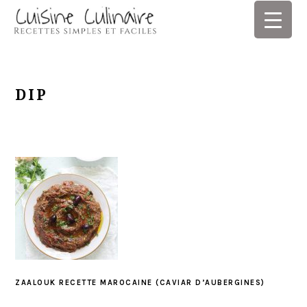
Skip
Skip
Skip
Skip
to
to
to
to
primary
main
primary
footer
navigation
content
sidebar
DIP
ZAALOUK RECETTE MAROCAINE (CAVIAR D’AUBERGINES)