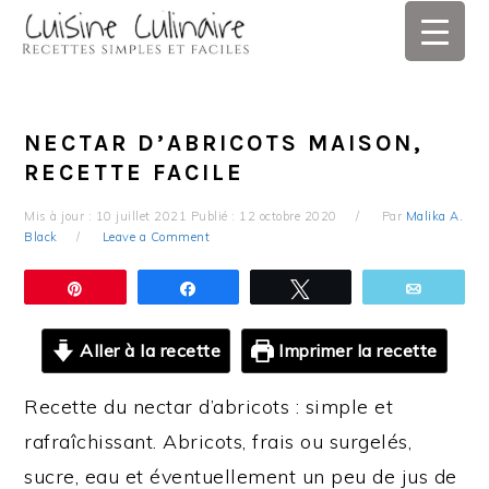
Skip
Skip
Skip
Skip
to
to
to
to
primary
main
primary
footer
navigation
content
sidebar
NECTAR D’ABRICOTS MAISON,
RECETTE FACILE
Mis à jour :
10 juillet 2021
Publié :
12 octobre 2020
Par
Malika A.
Black
Leave a Comment
Épingle
Partagez
Tweetez
Email
Aller à la recette
Imprimer la recette
Recette du nectar d’abricots : simple et
rafraîchissant. Abricots, frais ou surgelés,
sucre, eau et éventuellement un peu de jus de