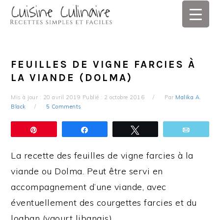
Skip
Skip
Skip
Skip
to
to
to
to
primary
main
primary
footer
navigation
content
sidebar
FEUILLES DE VIGNE FARCIES À
LA VIANDE (DOLMA)
Mis à jour :
20 avril 2019
Publié :
2 octobre 2016
Par
Malika A.
Black
5 Comments
Épingle
Partagez
Tweetez
Email
La recette des feuilles de vigne farcies à la
viande ou Dolma. Peut être servi en
accompagnement d’une viande, avec
éventuellement des courgettes farcies et du
loaban (yaourt libanais).