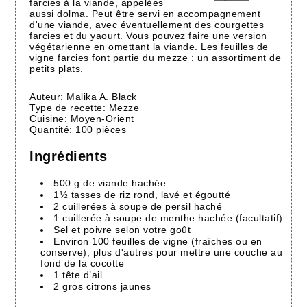
farcies à la viande, appelées
aussi dolma. Peut être servi en accompagnement
d'une viande, avec éventuellement des courgettes
farcies et du yaourt. Vous pouvez faire une version
végétarienne en omettant la viande. Les feuilles de
vigne farcies font partie du mezze : un assortiment de
petits plats.
Auteur:
Malika A. Black
Type de recette:
Mezze
Cuisine:
Moyen-Orient
Quantité:
100 pièces
Ingrédients
500 g de viande hachée
1½ tasses de riz rond, lavé et égoutté
2 cuillerées à soupe de persil haché
1 cuillerée à soupe de menthe hachée (facultatif)
Sel et poivre selon votre goût
Environ 100 feuilles de vigne (fraîches ou en
conserve), plus d'autres pour mettre une couche au
fond de la cocotte
1 tête d’ail
2 gros citrons jaunes