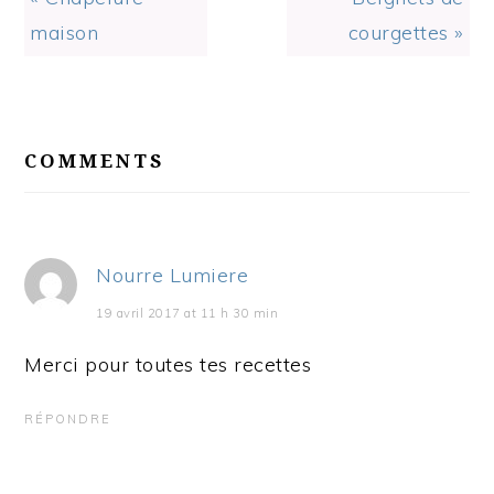
Post:
Post:
maison
courgettes »
READER
INTERACTIONS
COMMENTS
Nourre Lumiere
19 avril 2017 at 11 h 30 min
Merci pour toutes tes recettes
RÉPONDRE