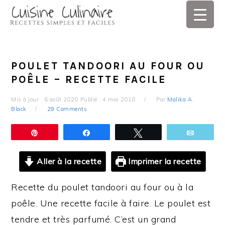
Skip
Skip
Skip
Skip
to
to
to
to
primary
main
primary
footer
navigation
content
sidebar
POULET TANDOORI AU FOUR OU
POÊLE – RECETTE FACILE
Mis à jour :
6 août 2020
Publié :
4 mai 2018
Par
Malika A.
Black
29 Comments
Épingle
Partagez
Tweetez
Email
Aller à la recette
Imprimer la recette
Recette du poulet tandoori au four ou à la
poêle. Une recette facile à faire. Le poulet est
tendre et très parfumé. C’est un grand