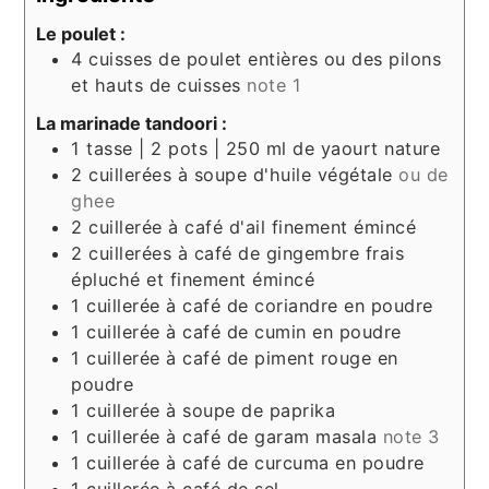
Le poulet :
4
cuisses de poulet entières ou des pilons
et hauts de cuisses
note 1
La marinade tandoori :
1
tasse | 2 pots | 250 ml de yaourt nature
2
cuillerées à soupe d'huile végétale
ou de
ghee
2
cuillerée à café d'ail finement émincé
2
cuillerées à café de gingembre frais
épluché et finement émincé
1
cuillerée à café de coriandre en poudre
1
cuillerée à café de cumin en poudre
1
cuillerée à café de piment rouge en
poudre
1
cuillerée à soupe de paprika
1
cuillerée à café de garam masala
note 3
1
cuillerée à café de curcuma en poudre
1
cuillerée à café de sel