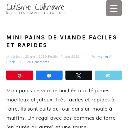
Skip
Skip
Skip
Skip
to
to
to
to
primary
main
primary
footer
navigation
content
sidebar
MINI PAINS DE VIANDE FACILES
ET RAPIDES
Mis à jour :
20 avril 2019
Publié :
7 juin 2018
Par
Malika A.
Black
26 Comments
Épingle
Partagez
Tweetez
Email
Mini pains de viande hachée aux légumes
moelleux et juteux. Très faciles et rapides à
faire. Ils sont cuits au four dans un moule à
muffins. Un régal avec des pommes de terre
(en purée ou autre) et une sauce