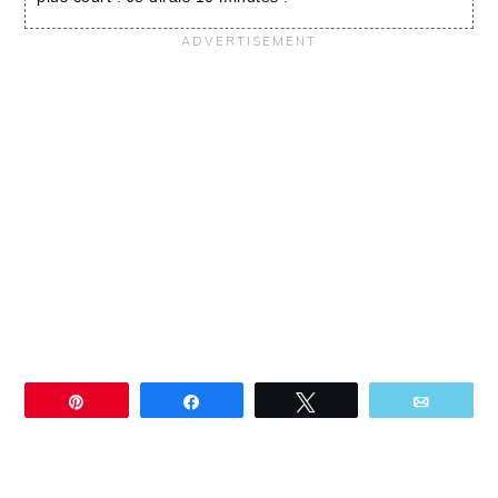
Épingle
Partagez
Tweetez
Email