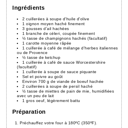
Ingrédients
2 cuillerées à soupe d'huile d'olive
1 oignon moyen haché finement
3 gousses d'ail hachées
1 branche de céleri, coupée finement
½ tasse de champignons hachés (facultatif)
1 carotte moyenne râpée
1 cuillerée à café de mélange d'herbes italiennes
ou de Provence
½ tasse de ketchup
1 cuillerée à café de sauce Worcestershire
(facultatif)
1 cuillerée à soupe de sauce piquante
Sel et poivre au goût
Environ 700 g de viande de boeuf hachée
2 cuillerées à soupe de persil haché
½ tasse de miettes de pain de mie, humidifiées
avec un peu de lait
1 gros oeuf, légèrement battu
Préparation
Préchauffez votre four à 180ºC (350ºF).