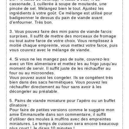
cassonade, 1 cuillerée à soupe de moutarde, une
pincée de sel. Mélangez bien le tout. Ajustez les
ingrédients à votre goût. Ce mélange est utilisé pour
badigeonner le dessus du pain de viande avant
d’enfourner. Très bon.
3. Vous pouvez faire des mini pains de viande farcis
surprises. Il suffit de mettre des morceaux de fromage
ou tout autre farce de votre choix. Vous remplissez à
moitié chaque empreinte, vous mettez votre farce, puis
vous couvrez avec le mélange de viande.
4. Si vous ne les mangez pas de suite, couvrez-les
avec un film alimentaire et mettez les au frigo jusqu'au
moment de servir. Il suffit juste de les réchauffer au
four ou au microondes.
Vous pouvez aussi les congeler. Ils se congèlent très
bien dans des sacs hermétiques. Vous pouvez les
réchauffer directement au four sans avoir à les
décongeler au préalable.
5. Pains de viande miniature pour l'apéro ou un buffet
dînatoire :
Pour faire de petites versions comme le suggère mon
amie Emmanuelle dans son commentaire, il suffit
d'utiliser des moules à muffins avec des empreintes
miniatures. Le temps de cuisson sera encore beaucoup
plus court ! Je dirais 10 minutes !