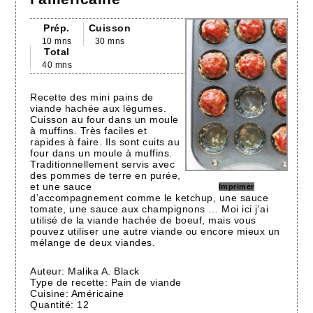
Prép.
Cuisson
10 mns
30 mns
Total
40 mns
Recette des mini pains de
viande hachée aux légumes.
Cuisson au four dans un moule
à muffins. Très faciles et
rapides à faire. Ils sont cuits au
four dans un moule à muffins.
Traditionnellement servis avec
des pommes de terre en purée,
et une sauce
Imprimer
d’accompagnement comme le ketchup, une sauce
tomate, une sauce aux champignons … Moi ici j'ai
utilisé de la viande hachée de boeuf, mais vous
pouvez utiliser une autre viande ou encore mieux un
mélange de deux viandes.
Auteur:
Malika A. Black
Type de recette:
Pain de viande
Cuisine:
Américaine
Quantité:
12