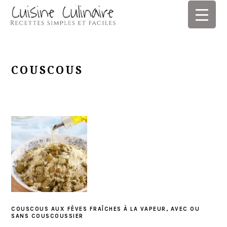
Skip
Skip
Skip
Skip
to
to
to
to
primary
main
primary
footer
navigation
content
sidebar
COUSCOUS
COUSCOUS AUX FÈVES FRAÎCHES À LA VAPEUR, AVEC OU
SANS COUSCOUSSIER