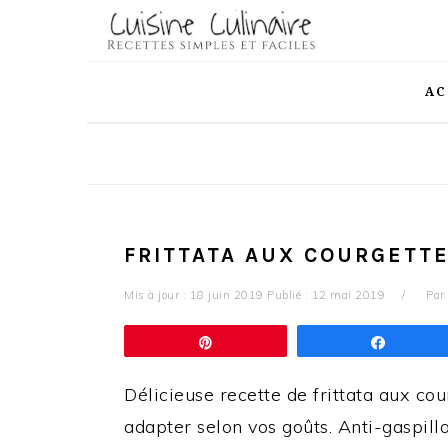
Skip
Skip
Skip
Skip
to
to
to
to
primary
main
primary
footer
AC
navigation
content
sidebar
FRITTATA AUX COURGETTE
Mis à jour :
18 juin 2019
Publié :
12 mai 2019
Par
Épingle
Partag
Délicieuse recette de frittata aux cou
adapter selon vos goûts. Anti-gaspill