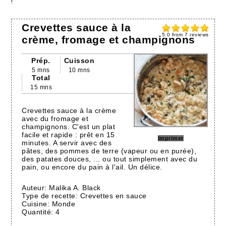
!
Crevettes sauce à la
5.0
from
7
reviews
crème, fromage et champignons
Prép.
Cuisson
5 mns
10 mns
Total
15 mns
Crevettes sauce à la crème
avec du fromage et
champignons. C'est un plat
facile et rapide : prêt en 15
Imprimer
minutes. A servir avec des
pâtes, des pommes de terre (vapeur ou en purée),
des patates douces, ... ou tout simplement avec du
pain, ou encore du pain à l'ail. Un délice.
Auteur:
Malika A. Black
Type de recette:
Crevettes en sauce
Cuisine:
Monde
Quantité:
4