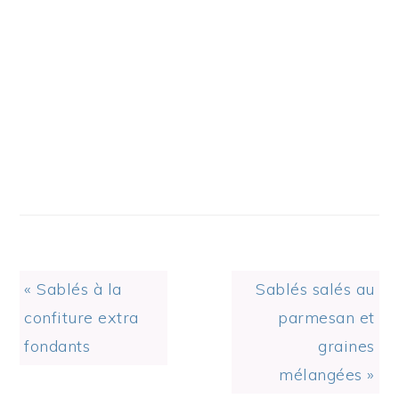
Previous
Next
« Sablés à la
Sablés salés au
Post:
Post:
confiture extra
parmesan et
fondants
graines
mélangées »