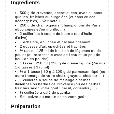
Ingrédients
500 g de crevettes, décortiquées, avec ou sans
queues, fraîches ou surgelées (et dans ce cas,
décongelées) - Voir note 1
250 g de champignons (champignons de Paris
et/ou cèpes et/ou morille, ...)
2 cuillerées à soupe de beurre (ou d'huile
d'olive)
1 échalote, épluchée et hachée finement
2 gousses d'ail, épluchées et hachées
½ tasse | 125 ml de bouillon de légumes ou de
poulet (ou reconstitué avec de l'eau et un peu de
bouillon en poudre)
1 tasse | 250 ml | 250 g de crème liquide (j'ai mis
1½ tasses | 375 ml)
½ à 1 tasse | 50 g à 100 g de parmesan râpé (ou
autre fromage de votre choix, gruyère, cheddar, ...)
1 cuillerée à soupe de mélange d'herbes
italiennes ou herbes de Provence (ou des herbes
fraîches selon votre goût : persil, coriandre, ...)
½ cuillerée à café de paprika
Sel, poivre du moulin selon votre goût
Préparation