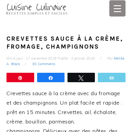
Skip
Skip
Skip
Skip
to
to
to
to
primary
main
primary
footer
navigation
content
sidebar
CREVETTES SAUCE À LA CRÈME,
FROMAGE, CHAMPIGNONS
Mis à jour :
17 novembre 2019
Publié :
3 janvier 2018
Par
Malika
A. Black
30 Comments
Épingle
Partagez
Tweetez
Email
Crevettes sauce à la crème avec du fromage
et des champignons. Un plat facile et rapide :
prêt en 15 minutes. Crevettes, ail, échalote,
crème, bouillon, parmesan,
champignons. Délicieux avec des pâtes, des