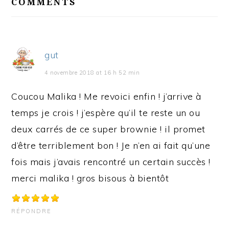
INTERACTIONS
COMMENTS
gut
4 novembre 2018 at 16 h 52 min
Coucou Malika ! Me revoici enfin ! j’arrive à
temps je crois ! j’espère qu’il te reste un ou
deux carrés de ce super brownie ! il promet
d’être terriblement bon ! Je n’en ai fait qu’une
fois mais j’avais rencontré un certain succès !
merci malika ! gros bisous à bientôt
RÉPONDRE