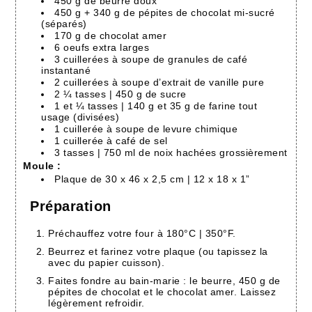
450 g de beurre doux
450 g + 340 g de pépites de chocolat mi-sucré
(séparés)
170 g de chocolat amer
6 oeufs extra larges
3 cuillerées à soupe de granules de café
instantané
2 cuillerées à soupe d’extrait de vanille pure
2 ¼ tasses | 450 g de sucre
1 et ¼ tasses | 140 g et 35 g de farine tout
usage (divisées)
1 cuillerée à soupe de levure chimique
1 cuillerée à café de sel
3 tasses | 750 ml de noix hachées grossièrement
Moule :
Plaque de 30 x 46 x 2,5 cm | 12 x 18 x 1”
Préparation
Préchauffez votre four à 180°C | 350°F.
Beurrez et farinez votre plaque (ou tapissez la
avec du papier cuisson).
Faites fondre au bain-marie : le beurre, 450 g de
pépites de chocolat et le chocolat amer. Laissez
légèrement refroidir.