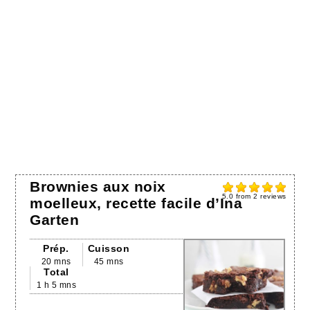
Brownies aux noix
5.0
from
2
reviews
moelleux, recette facile d’Ina
Garten
Prép.
Cuisson
20 mns
45 mns
Total
1 h 5 mns