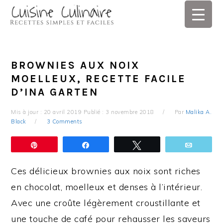
Skip
Skip
Skip
Skip
to
to
to
to
primary
main
primary
footer
navigation
content
sidebar
BROWNIES AUX NOIX
MOELLEUX, RECETTE FACILE
D’INA GARTEN
Mis à jour :
20 avril 2019
Publié :
3 novembre 2018
Par
Malika A.
Black
3 Comments
Épingle
Partagez
Tweetez
Email
Ces délicieux brownies aux noix sont riches
en chocolat, moelleux et denses à l’intérieur.
Avec une croûte légèrement croustillante et
une touche de café pour rehausser les saveurs