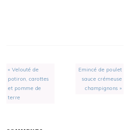
Previous
Next
« Velouté de
Emincé de poulet
Post:
Post:
potiron, carottes
sauce crémeuse
et pomme de
champignons »
terre
READER