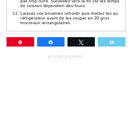
pas trop cuire. Surveillez vers la fin car les temps
de cuisson dépendent des fours.
Laissez vos brownies refroidir puis mettez les au
réfrigérateur avant de les couper en 20 gros
morceaux rectangulaires.
Épingle
Partagez
Tweetez
Email