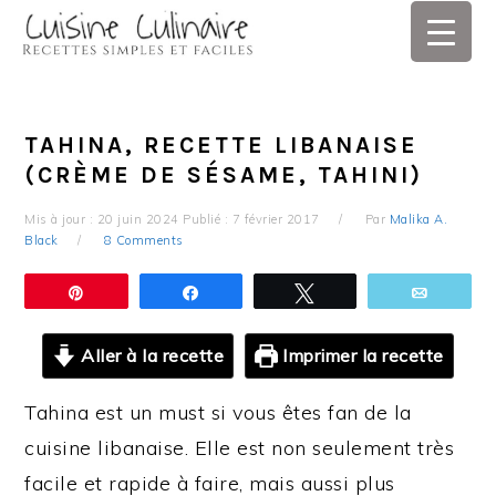
Skip
Skip
Skip
Skip
to
to
to
to
primary
main
primary
footer
navigation
content
sidebar
TAHINA, RECETTE LIBANAISE
(CRÈME DE SÉSAME, TAHINI)
Mis à jour :
20 juin 2024
Publié :
7 février 2017
Par
Malika A.
Black
8 Comments
Épingle
Partagez
Tweetez
Email
Aller à la recette
Imprimer la recette
Tahina est un must si vous êtes fan de la
cuisine libanaise. Elle est non seulement très
facile et rapide à faire, mais aussi plus