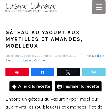
Skip
Skip
Skip
Skip
to
to
to
to
primary
main
primary
footer
navigation
content
sidebar
GÂTEAU AU YAOURT AUX
MYRTILLES ET AMANDES,
MOELLEUX
Mis à jour :
23 juillet 2020
Publié :
12 octobre 2019
Par
Malika A.
Black
Leave a Comment
Épingle
Partagez
Tweetez
Email
Aller à la recette
Imprimer la recette
Encore un gâteau au yaourt hyper moelleux,
aux myrtilles (ou bleuets) et amandes! Pot de